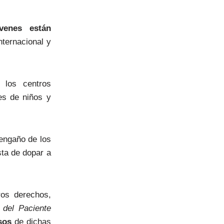
venes están
nternacional y
 los centros
es de niños y
engaño de los
sta de dopar a
os derechos,
del Paciente
sos
de dichas