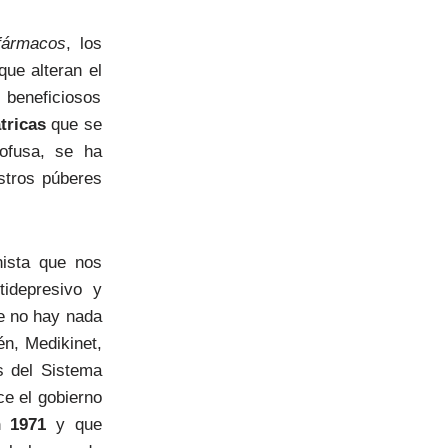
fármacos
, los
que alteran el
 beneficiosos
tricas
que se
rofusa, se ha
stros púberes
ista que nos
tidepresivo y
e no hay nada
én, Medikinet,
s del Sistema
ce el gobierno
n 1971
y que