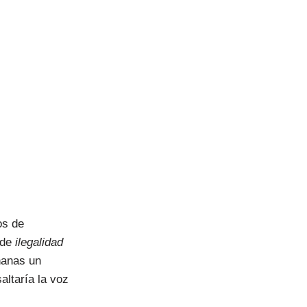
os de
 de
ilegalidad
ñanas un
altaría la voz