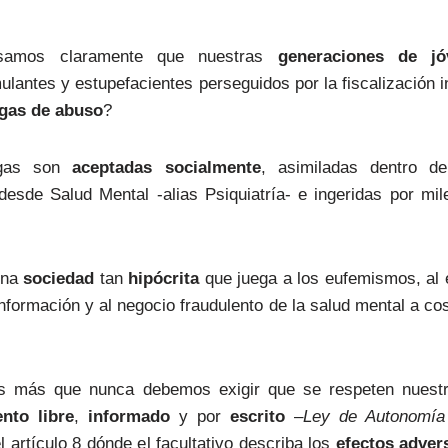
samos claramente que nuestras
generaciones de jó
lantes y estupefacientes perseguidos por la fiscalización i
gas de abuso
?
ogas son
aceptadas socialmente
, asimiladas dentro de
desde Salud Mental -alias Psiquiatría- e ingeridas por mil
una
sociedad
tan
hipócrita
que juega a los eufemismos, al 
nformación y al negocio fraudulento de la salud mental a co
s más que nunca debemos exigir que se respeten nuestr
nto libre
,
informado
y por
escrito
–
Ley de Autonomía 
l artículo 8 dónde el facultativo describa los
efectos adver