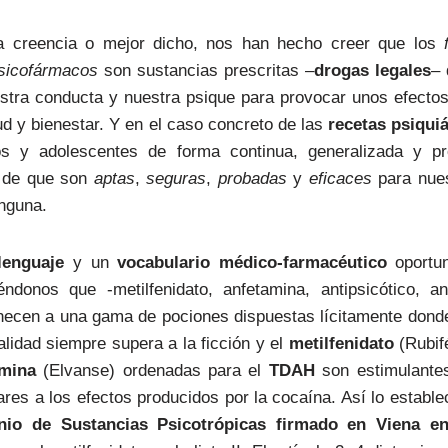
la creencia o mejor dicho, nos han hecho creer que los
sicofármacos
son sustancias prescritas –
drogas legales
– 
stra conducta y nuestra psique para provocar unos efectos
d y bienestar. Y en el caso concreto de las
recetas psiquiá
os y adolescentes de forma continua, generalizada y p
a de que son
aptas
,
seguras
,
probadas
y
eficaces
para nue
inguna.
enguaje
y un
vocabulario
médico-farmacéutico
oportun
éndonos que -metilfenidato, anfetamina, antipsicótico, an
necen a una gama de pociones dispuestas lícitamente dond
alidad siempre supera a la ficción y el
metilfenidato
(Rubif
amina
(Elvanse) ordenadas para el
TDAH
son estimulante
ares a los efectos producidos por la cocaína. Así lo estable
nio de Sustancias Psicotrópicas firmado en Viena e