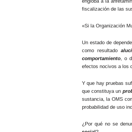
engloba a la anfetamina
fiscalización de las 
«Si la Organización Mu
Un estado de dependen
como resultado
aluc
comportamiento
, o 
efectos nocivos a los de
Y que hay pruebas sufi
que constituya un
pro
sustancia, la OMS comu
probabilidad de uso in
¿Por qué no se denu
social
?