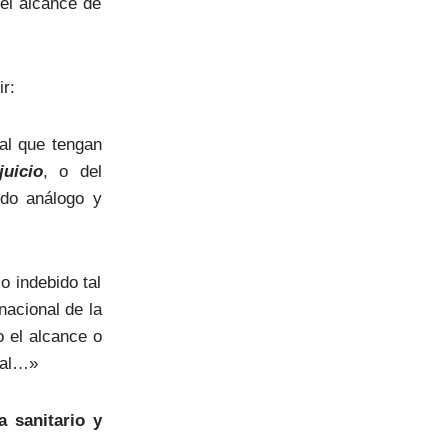
 el alcance de
r:
al que tengan
juicio
, o del
do análogo y
o indebido tal
rnacional de la
o el alcance o
ial…»
 sanitario y