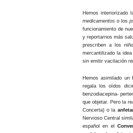
Hemos interiorizado 
medicamentos
o los
p
funcionamiento de nue
y reportarnos más salu
prescriben a los niñ
mercantilizado la ide
sin emitir vacilación n
Hemos asimilado un
l
regala los oídos dici
benzodiacepina- perte
que objetar. Pero la re
Concerta) o la
anfet
Nervioso Central simil
español en el
Conve