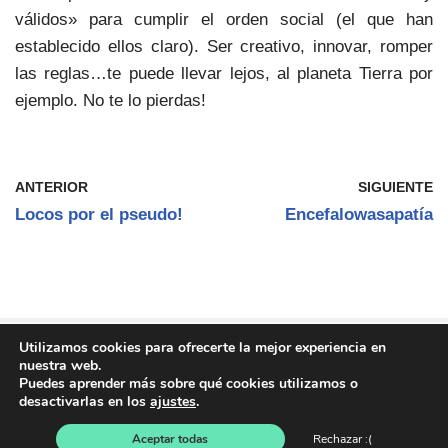
válidos» para cumplir el orden social (el que han
establecido ellos claro). Ser creativo, innovar, romper
las reglas…te puede llevar lejos, al planeta Tierra por
ejemplo. No te lo pierdas!
ANTERIOR
SIGUIENTE
Locos por el pseudo!
Encefalowasapatía
C {current_year} Fundamento Oliver - Ayuda
Utilizamos cookies para ofrecerte la mejor experiencia en
nuestra web.
psicológica para el TDAH desde una perspectiva
Puedes aprender más sobre qué cookies utilizamos o
humanista
desactivarlas en los
ajustes
.
Aceptar todas
Rechazar :(