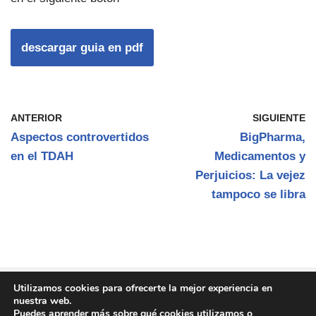
descargar guia en pdf
ANTERIOR
SIGUIENTE
Aspectos controvertidos
BigPharma,
en el TDAH
Medicamentos y
Perjuicios: La vejez
tampoco se libra
C {current_year} Fundamento Oliver - Ayuda
Utilizamos cookies para ofrecerte la mejor experiencia en
nuestra web.
psicológica para el TDAH desde una perspectiva
Puedes aprender más sobre qué cookies utilizamos o